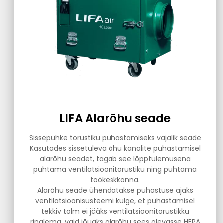
LIFA Alarõhu seade
Sissepuhke torustiku puhastamiseks vajalik seade
Kasutades sissetuleva õhu kanalite puhastamisel
alarõhu seadet, tagab see lõpptulemusena
puhtama ventilatsioonitorustiku ning puhtama
töökeskkonna.
Alarõhu seade ühendatakse puhastuse ajaks
ventilatsioonisüsteemi külge, et puhastamisel
tekkiv tolm ei jääks ventilatsioonitorustikku
ringlema, vaid jõuaks alarõhu sees olevasse HEPA