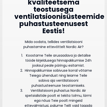
kvaliteetsema
teostusega
ventilatsioonisüsteemide
puhastusteenusest
Eestis!
Mida oodata, tellides ventilatsiooni
puhastamine ettevõttelt Nordic Air?
Koostame Teile arusaadava ja detailse
tööde kirjeldusega hinnapakkumise 24h
jooksul peale päringu esitamist.
Hinnapakkumise sobivuse korral võtame
Teiega ühendust ning leiame Teile
sobiva aja ventilatsiooni
puhastusteenuse teostamiseks.
Ventilatsiooni puhastus Nordic Air
spetsialistide poolt ei tekita tolmu, lärmi
ega nõua Teie poolt mingeid
ettevalmistusi, palume Teilt vaid tagada