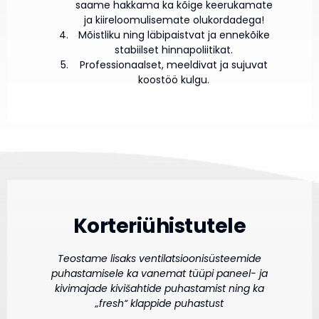
saame hakkama ka kõige keerukamate
ja kiireloomulisemate olukordadega!
Mõistliku ning läbipaistvat ja ennekõike
stabiilset hinnapoliitikat.
Professionaalset, meeldivat ja sujuvat
koostöö kulgu.
Korteriühistutele
Teostame lisaks ventilatsioonisüsteemide
puhastamisele ka vanemat tüüpi paneel- ja
kivimajade kivišahtide puhastamist ning ka
„fresh“ klappide puhastust