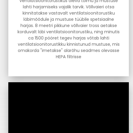
Ventilatsioonitorustikus oleva tolmu ja mustuse
lahti harjamiseks vajalik tarvik. Võllvaieri otsa
kinnitatakse vastavalt ventilatsioonitorustiku
läbimõõdule ja mustuse tüübile spetsiaalne
harjas. 8 meetri pikkune võllvaier tross aetakse
korduvalt läbi ventilatsioonitorustiku, ning minutis
ca 1500 pööret tegev harjas võtab lahti
ventilatsioonitorustikku kinnistunud mustuse, mis
omakorda "imetakse" alarõhu seadmes olevasse
HEPA filtrisse