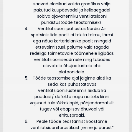
saavad elanikud valida graafikus välja
pakutud kuupäevadel ja kellaaegadel
sobiva ajavahemiku ventilatsiooni
puhastustööde teostamiseks.
Ventilatsiooni puhastus Nordic Air
spetsialistide poolt ei tekita tolmu, lärmi
ega nõua korterielanike poolt mingeid
ettevalmistusi, palume vaid tagada
redeliga toimetavale töömehele ligipääs
ventilatsiooniseadmele ning tubades
olevatele õhujaoturitele ehk
plafoonidele.
Tööde teostamise ajal jälgime alati ka
seda, kas puhastatavas
ventilatsioonisüsteemis leidub ka
puudusi / defekte nagu näiteks kinni
vajunud tuletõkkeklapid, põhjendamatult
tugev või ebapiisav õhuvool või
ehituspraaki.
Peale tööde teostamist koostame
ventilatsioonitorustikust „enne ja pärast“