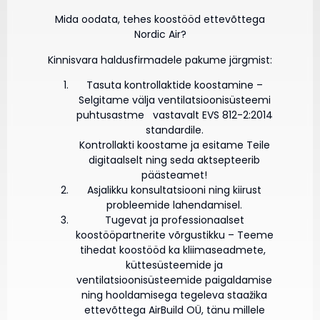
Mida oodata, tehes koostööd ettevõttega
Nordic Air?
Kinnisvara haldusfirmadele pakume järgmist:
Tasuta kontrollaktide koostamine –
Selgitame välja ventilatsioonisüsteemi
puhtusastme vastavalt EVS 812-2:2014
standardile.
Kontrollakti koostame ja esitame Teile
digitaalselt ning seda aktsepteerib
päästeamet!
Asjalikku konsultatsiooni ning kiirust
probleemide lahendamisel.
Tugevat ja professionaalset
koostööpartnerite võrgustikku – Teeme
tihedat koostööd ka kliimaseadmete,
küttesüsteemide ja
ventilatsioonisüsteemide paigaldamise
ning hooldamisega tegeleva staažika
ettevõttega AirBuild OÜ, tänu millele