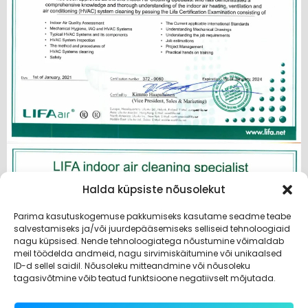
Halda küpsiste nõusolekut
Parima kasutuskogemuse pakkumiseks kasutame seadme teabe
salvestamiseks ja/või juurdepääsemiseks selliseid tehnoloogiaid
nagu küpsised. Nende tehnoloogiatega nõustumine võimaldab
meil töödelda andmeid, nagu sirvimiskäitumine või unikaalsed
ID-d sellel saidil. Nõusoleku mitteandmine või nõusoleku
tagasivõtmine võib teatud funktsioone negatiivselt mõjutada.