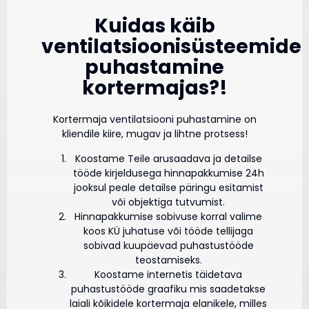
Kuidas käib
ventilatsioonisüsteemide
puhastamine
kortermajas?!
Kortermaja ventilatsiooni puhastamine on
kliendile kiire, mugav ja lihtne protsess!
Koostame Teile arusaadava ja detailse
tööde kirjeldusega hinnapakkumise 24h
jooksul peale detailse päringu esitamist
või objektiga tutvumist.
Hinnapakkumise sobivuse korral valime
koos KÜ juhatuse või tööde tellijaga
sobivad kuupäevad puhastustööde
teostamiseks.
Koostame internetis täidetava
puhastustööde graafiku mis saadetakse
laiali kõikidele kortermaja elanikele, milles