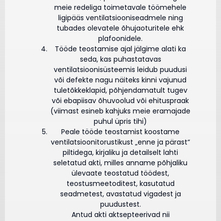
meie redeliga toimetavale töömehele
ligipääs ventilatsiooniseadmele ning
tubades olevatele õhujaoturitele ehk
plafoonidele.
Tööde teostamise ajal jälgime alati ka
seda, kas puhastatavas
ventilatsioonisüsteemis leidub puudusi
või defekte nagu näiteks kinni vajunud
tuletõkkeklapid, põhjendamatult tugev
või ebapiisav õhuvoolud või ehituspraak
(viimast esineb kahjuks meie eramajade
puhul üpris tihi)
Peale tööde teostamist koostame
ventilatsioonitorustikust „enne ja pärast“
piltidega, kirjaliku ja detailselt lahti
seletatud akti, milles anname põhjaliku
ülevaate teostatud töödest,
teostusmeetoditest, kasutatud
seadmetest, avastatud vigadest ja
puudustest.
Antud akti aktsepteerivad nii